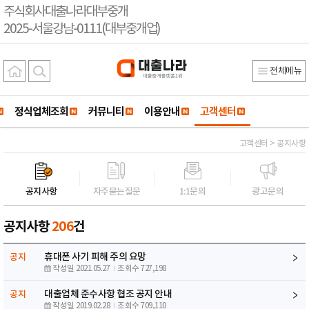
주식회사대출나라대부중개
2025-서울강남-0111(대부중개업)
전체메뉴
정식업체조회
커뮤니티
이용안내
고객센터
고객센터 > 공지사항
공지사항
자주묻는질문
1:1문의
광고문의
공지사항
206
건
휴대폰 사기 피해 주의 요망
공지
작성일 2021.05.27
조회수 727,198
대출업체 준수사항 협조 공지 안내
공지
작성일 2019.02.28
조회수 709,110