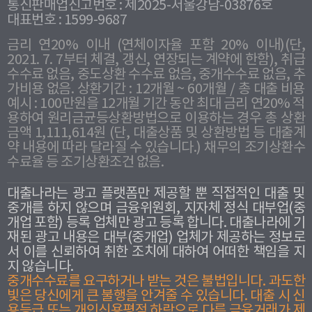
통신판매업신고번호 : 제2025-서울강남-03876호
대표번호 : 1599-9687
금리 연20% 이내 (연체이자율 포함 20% 이내)(단,
2021. 7. 7부터 체결, 갱신, 연장되는 계약에 한함), 취급
수수료 없음, 중도상환 수수료 없음, 중개수수료 없음, 추
가비용 없음. 상환기간 : 12개월 ~ 60개월 / 총 대출 비용
예시 : 100만원을 12개월 기간 동안 최대 금리 연20% 적
용하여 원리금균등상환방법으로 이용하는 경우 총 상환
금액 1,111,614원 (단, 대출상품 및 상환방법 등 대출계
약 내용에 따라 달라질 수 있습니다.) 채무의 조기상환수
수료율 등 조기상환조건 없음.
대출나라는 광고 플랫폼만 제공할 뿐 직접적인 대출 및
중개를 하지 않으며 금융위원회, 지자체 정식 대부업(중
개업 포함) 등록 업체만 광고 등록 합니다. 대출나라에 기
재된 광고 내용은 대부(중개업) 업체가 제공하는 정보로
서 이를 신뢰하여 취한 조치에 대하여 어떠한 책임을 지
지 않습니다.
중개수수료를 요구하거나 받는 것은 불법입니다. 과도한
빛은 당신에게 큰 불행을 안겨줄 수 있습니다. 대출 시 신
용등급 또는 개인신용평점 하락으로 다른 금융거래가 제