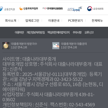
회사소개
업체로그인
이용안내
PC화면보기
전체메뉴
이용약관
개인정보처리방침
책임의한계와법적고지
주의사항
오류신고
대출중개분야 방문자수
대출중개분야 대출문의
11년 연속 1위
11년 연속 1위
사이트명 : 대출나라대부중개
대부중개업 상호명 : 주식회사 대출나라대부중개
대표
자 : 신준식
등록번호 : 2025-서울강남-0111(대부중개업)
등록기
관 : 서울 강남구 지역경제과 02-3423-5522
주소 : 서울특별시 강남구 선릉로 655, 16층 (논현동, 디
에이원타워)
사업자정보 : 주식회사 대출나라대부중개 439-81-
03602
개인정보책임자 : 신준식
팩스번호: 02-543-4569