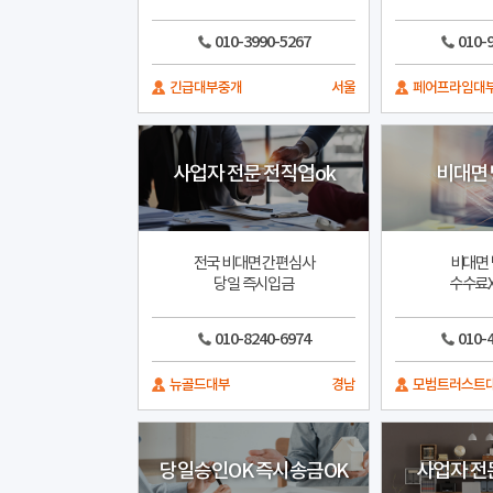
010-3990-5267
010-
긴급대부중개
서울
페어프라임대
사업자 전문 전직업ok
비대면
전국 비대면 간편심사
비대면 
당일 즉시입금
수수료X
010-8240-6974
010-
뉴골드대부
경남
모범트러스트
당일승인OK 즉시송금OK
사업자 전