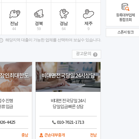
최대 60개월
최대 5000만원
비대면 당
등록대부업체
통합조회
더플파이넨셜대부
상세보기
페어프
전국
전국
전남
경북
경남
제주
44
59
64
9
스폰서 링크
해당지역 대출이 가능한 업체를 선택하여 보실수 있습니다.
광고문의
직장인최대한도
비대면전국당일24시상담
접수 진행
비대면 전국 당일 24시
서류 입금
당일입금 빠른 상담
926-4425
010-7621-1713
충남
큰손대부중개
전남