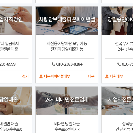
업자 직장인
차량담보대출 다온파이낸셜
당일승인OK
부터 입금까지
저신용 저당차량 모두 가능
전국 무서류
 안전한 대출
전지역 당일 대출가능
24시 신
235-8999
010-2383-8284
010-7
경기
다온파이낸셜대부
대구
더원대부
 당일대출
24시 비대면 전문업체
사업자전문 
내 월변 대출
비대면 당일 대출
정식등
입금X수수료X
수수료x 선이자x
간단서류 비