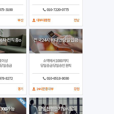
375-3100
010-7220-0775
부산
대부대통령
전남
용자 전직종o
전국24시 비대면당일입금
세 이상
소액에서 1000까지
 당일송금
당일송금 당일승인 원칙
478-8272
010-6518-8030
경기
24시문종대부
강원
300가능
당일진행만기일시납