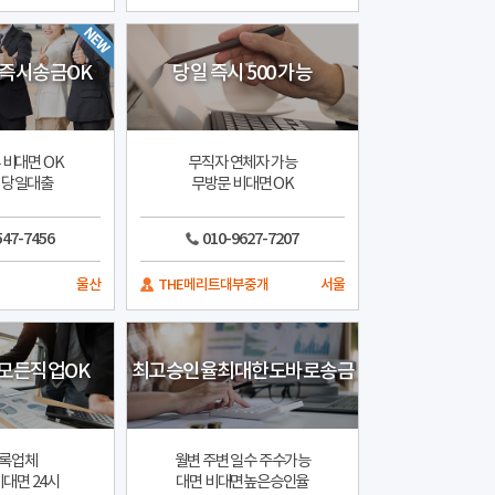
즉시송금OK
당일 즉시 500 가능
 비대면 OK
무직자 연체자 가능
속 당일대출
무방문 비대면 OK
547-7456
010-9627-7207
울산
THE메리트대부중개
서울
모든직업OK
최고승인율최대한도바로송금
록업체
월변 주변 일수 주수가능
대면 24시
대면 비대면높은승인율