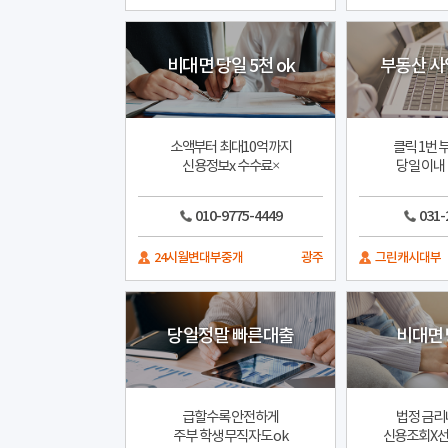
비대면 당일 5천 ok
부동산 사
소액부터 최대10억까지
클릭 1번 
신용정보x 수수료×
당일 이내
010-9775-4449
031-
24시월변대부중개
광주
그린캐시대부
당일정말 빠른대출
비대면
급할수록 안전하게
법정 금리
주부 학생 무직자도 ok
신용조회X선