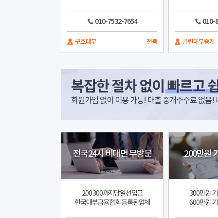
010-7532-7654
010-
구조대부
전북
클린대부중개
복잡한 절차 없이
빠르고 쉽
회원가입 없이 이용 가능! 대출 중개수수료 없음!
전국24시 비대면 무방문
200만원 
200 300까지당일선입금
300만원 
한국대부금융협회 등록된업체
600만원 