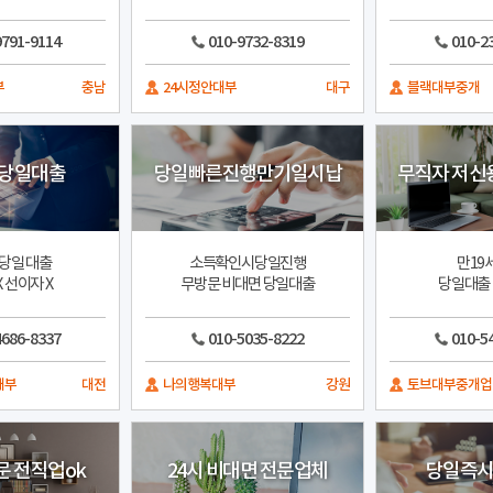
9791-9114
010-9732-8319
010-2
부
충남
24시정안대부
대구
블랙대부중개
 당일대출
당일빠른진행만기일시납
무직자 저신
당일 대출
소득확인시당일진행
만19
 선이자 X
무방문 비대면 당일대출
당일대출
4686-8337
010-5035-8222
010-5
대부
대전
나의행복대부
강원
토브대부중개업
문 전직업ok
24시 비대면 전문업체
당일즉시