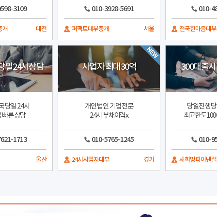
9598-3109
010-3928-5691
010-4
중개
대전
퍼팩트대부중개
서울
전국한마음대부
당일24시상담
사업자 최대30억
300대출시
 당일 24시
개인 법인 기업 전문
당일진행 
 빠른 상담
24시 부채이력x
최고한도100
7621-1713
010-5765-1245
010-9
울산
24시사업자대부
경기
새희망파이낸셜