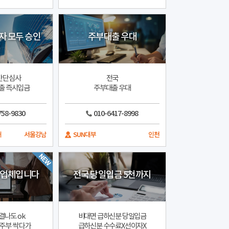
자 모두 승인
주부대출 우대
간단심사
전국
출 즉시입금
주부대출 우대
758-9830
010-6417-8998
개
서울강남
SUN대부
인천
희업체입니다
전국 당일입금 5천까지
결나도 ok
비대면 급하신분 당일입금
주부 싹 다가
급하신분 수수료X선이자X