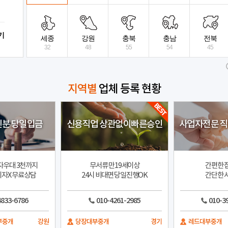
비대면 당일대출
수수료X 선이자 X
기
모범트러스트대부
상세보기
전국
세종
강원
충북
충남
전북
32
48
55
54
45
지역별
업체 등록 현황
신분 당일입금
신용직업 상관없이빠른승인
사업자전문 
자우대 3천까지
무서류 만19세이상
간편한 
자X 무료상담
24시 비대면 당일진행OK
간단한 
4833-6786
010-4261-2985
010-3
부중개
강원
당장대부중개
경기
레드대부중개