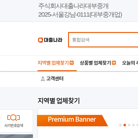
본
주식회사대출나라대부중개
문
2025-서울강남-0111(대부중개업)
바
로
가
기
지역별 업체찾기
상품별 업체찾기
오늘의 
고객센터
지역별 업체찾기
Premium Banner
사기번호검색