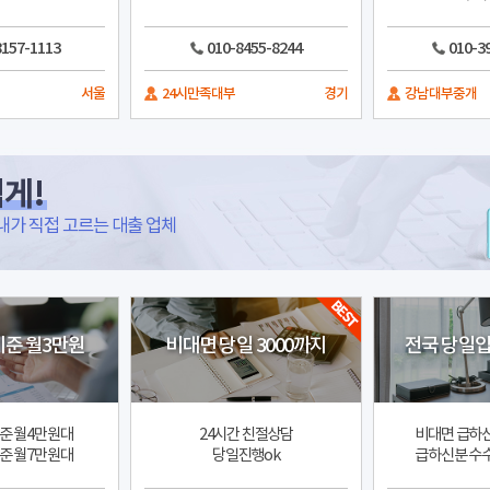
8157-1113
010-8455-8244
010-3
서울
24시만족대부
경기
강남대부중개
게!
내가 직접 고르는 대출 업체
기준 월3만원
비대면 당일 3000까지
전국 당일입
기준 월4만원대
24시간 친절상담
비대면 급하
기준 월7만원대
당일진행ok
급하신분 수