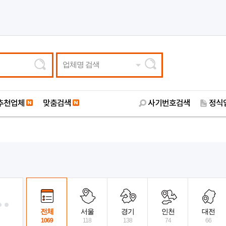
업체명 검색
추천업체
맞춤검색
사기번호검색
정식
전체
서울
경기
인천
대전
1069
118
138
74
66