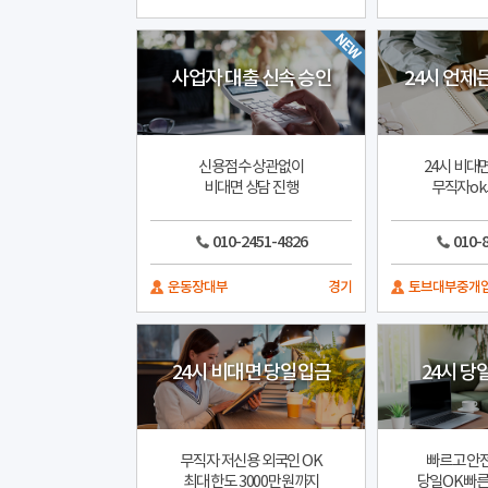
사업자 대출 신속 승인
24시 언제
신용점수 상관없이
24시 비대
비대면 상담 진행
무직자ok
010-2451-4826
010-
운동장대부
경기
토브대부중개
24시 비대면 당일입금
24시 당
무직자 저신용 외국인 OK
빠르고 안
최대 한도 3000만원까지
당일OK빠른