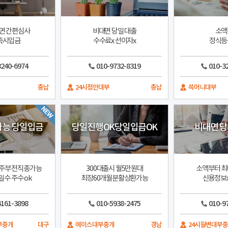
면 간편심사
비대면 당일 대출
소액
즉시입금
수수료x 선이자x
정식등
8240-6974
010-9732-8319
010-3
충남
24시정안대부
충남
쓱머니대부
가능 당일입금
당일진행OK당일입금OK
비대면 당일
주부 전직종가능
300대출시 월5만원대
소액부터 최
일수 주수 ok
최장60개월분활상환가능
신용정보x
4161-3898
010-5938-2475
010-9
부중개
대구
에이스대부중개
경남
24시월변대부