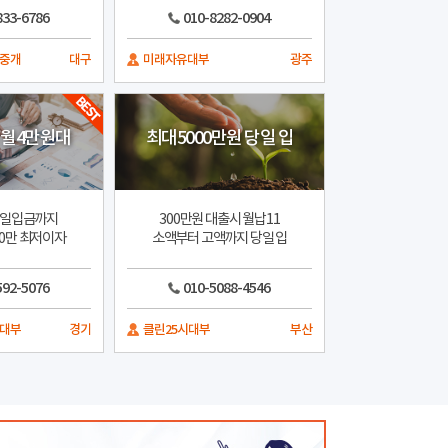
833-6786
010-8282-0904
중개
대구
미래자유대부
광주
 월4만원대
최대5000만원 당일 입
당일입금까지
300만원 대출시 월납11
0만 최저이자
소액부터 고액까지 당일 입
592-5076
010-5088-4546
대부
경기
클린25시대부
부산