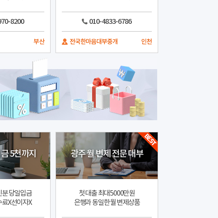
970-8200
010-4833-6786
부산
전국한마음대부중개
인천
금 5천까지
광주 월 변제 전문 대부
신분 당일입금
첫 대출 최대 5000만원
수료X선이자X
은행과 동일한 월 변제상품