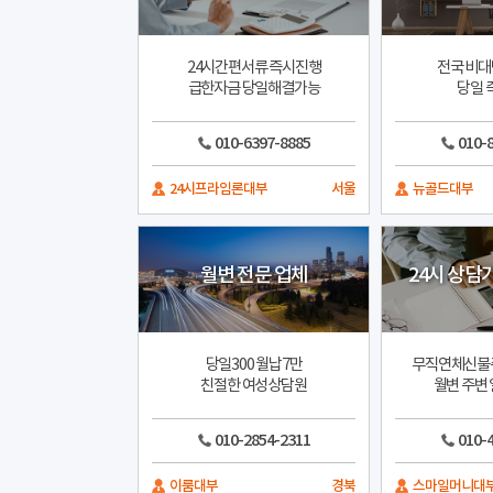
24시간편서류 즉시진행
전국 비대
급한자금 당일해결가능
당일 
010-6397-8885
010-
24시프라임론대부
서울
뉴골드대부
월변 전문 업체
24시 상담
당일300 월납7만
무직연체신불
친절한 여성상담원
월변 주변 
010-2854-2311
010-
이룸대부
경북
스마일머니대