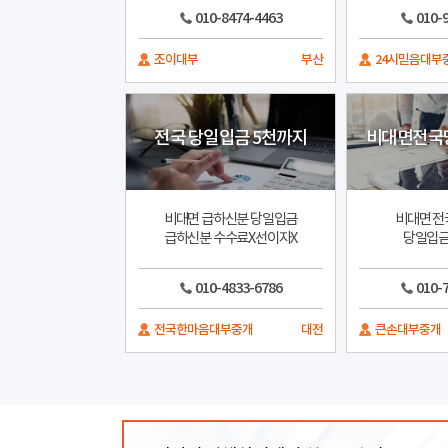
010-8474-4463
010-
조이대부
부산
24시믿음대부
전국 당일입금 5천까지
비대면전국
비대면 급하신분 당일입금
비대면 전국
급하신분 수수료X선이자X
당일입금
010-4833-6786
010-
전국한마음대부중개
대전
큰손대부중개