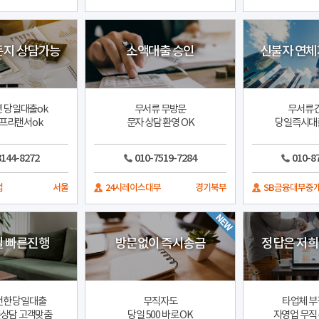
든지 상담가능
소액대출 승인
신불자 연체
면 당일대출ok
무서류 무방문
무서류 
프리랜서ok
문자 상담 환영 OK
당일즉시대
8144-8272
010-7519-7284
010-8
업
서울
24시레이스대부
경기북부
SB금융대부중
일 빠른진행
방문없이 즉시송금
정답은 저
전한 당일대출
무직자도
타업체 부
상담 고객맞춤
당일 500 바로 OK
자영업 무직 