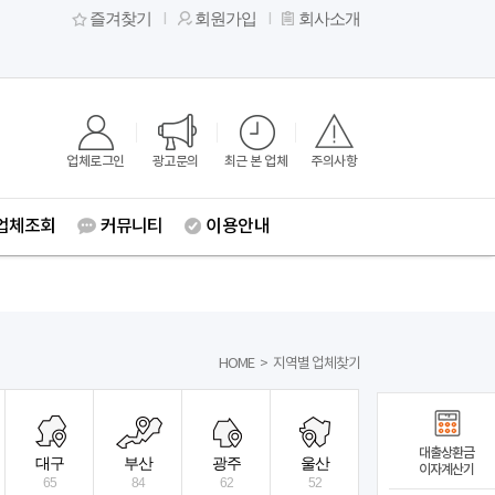
즐겨찾기
회원가입
회사소개
업체로그인
광고문의
최근 본 업체
주의사항
업체조회
커뮤니티
이용안내
HOME
>
지역별 업체찾기
대출상환금
대구
부산
광주
울산
이자계산기
65
84
62
52