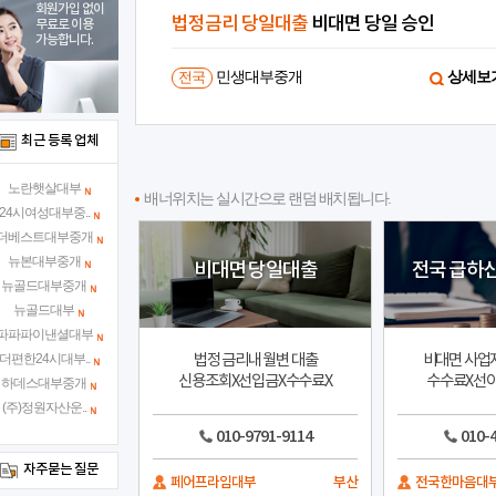
회원가입 없이
승인
당장 급하신분
선이자X수수료X
무료로 이용
가능합니다.
상세보기
24시전국당일승인대부중개
상세보
전국
최근 등록 업체
노란햇살대부
배너위치는 실시간으로 랜덤 배치됩니다.
24시여성대부중..
더베스트대부중개
뉴본대부중개
비대면 당일대출
전국 급하
뉴골드대부중개
뉴골드대부
파파파이낸셜대부
법정 금리내 월변 대출
비대면 사업
더편한24시대부..
신용조회X선입금X수수료X
수수료X선이
하데스대부중개
(주)정원자산운..
010-9791-9114
010-
자주묻는 질문
페어프라임대부
부산
전국한마음대