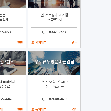
전문
연5프로장기120개월
록업체
소득있을시
285-8533
010-6401-2236
인천
럭키대부
광주
 5천 ok
무서류 무방문 빠른입금
대10억까지
본인인증 당일입금OK
 수수료×
전국 바로입금
775-4449
010-9940-4463
중개
인천
둥지대부
경기